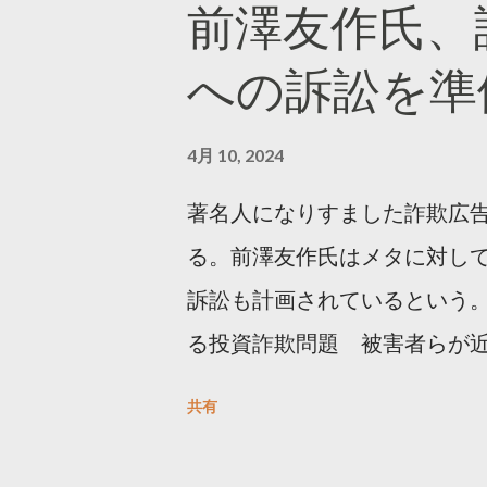
前澤友作氏、
https://marketing.twitter.com/
への訴訟を準
4月 10, 2024
著名人になりすました詐欺広
る。前澤友作氏はメタに対し
訴訟も計画されているという。
る投資詐欺問題 被害者らが
https://newsdig.tbs.co.j
共有
人なりすまし広告 クリックす
https://www3.nhk.or.jp/new