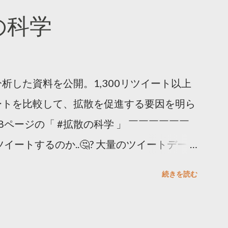
散の科学
析した資料を公開。1,300リツイート以上
ートを比較して、拡散を促進する要因を明ら
8ページの「 #拡散の科学 」 ￣￣￣￣￣￣
イートするのか..🤔? 大量のツイートデータ
。 ー バズの目安は1300リツイート ー 人
続きを読む
ー 拡散を狙うなら深夜1時-5時 資料のダウ
ーケティング (@TwitterMktgJP) April
#拡散の科学」なぜ人はリツイートするのか？