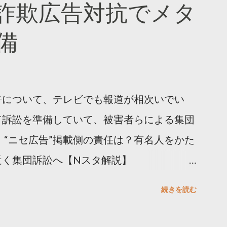
詐欺広告対抗でメタ
ja/insights/kakusan
備
告について、テレビでも報道が相次いでい
て訴訟を準備していて、被害者らによる集団
 “ニセ広告”掲載側の責任は？有名人をかた
近く集団訴訟へ【Nスタ解説】
p/articles/-/1091835 なぜなくならない？SNS有名
続きを読む
ると…
s/html/20240406/k10014412551000.html 詐