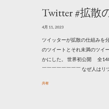
Twitter #拡
4月 11, 2023
ツイッターが拡散の仕組みを分
のツイートとそれ未満のツイ
かにした。 世界初公開 全14
￣￣￣￣￣￣￣￣ なぜ人はリツ
をもとに「バズ」を科学しました
共有
は16の熱量でリツイートする 
ンロードはこちら👇 — Twitter マ
10, 2023 世界初公開｜「