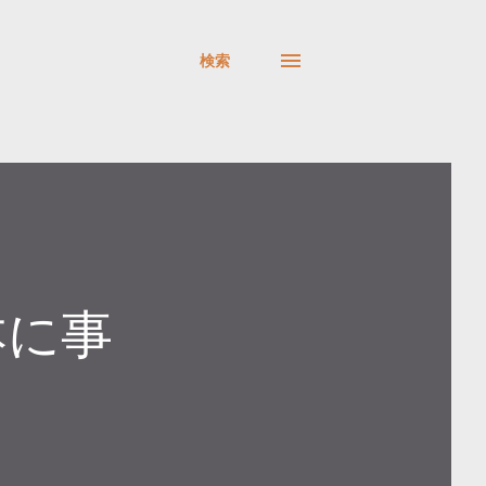
検索
本に事