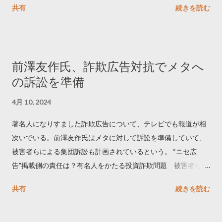
共有
続きを読む
学しました。 ー バズの目安は1300リツイート ー 人は16の熱量
でリツイートする ー 拡散を狙うなら深夜1時-5時 資料のダウン
ロードはこちら👇 — Twitter マーケティング (@TwitterMktgJP)
April 10, 2023 世界初公開｜「#拡散の科学」なぜ人はリツイー
前澤友作氏、詐欺広告対抗でメタへ
トするのか？ https://marketing.twitter.com/ja/insights/kakusan
の訴訟を準備
4月 10, 2024
著名人になりすました詐欺広告について、テレビでも報道が相
次いでいる。前澤友作氏はメタに対して訴訟を準備していて、
被害者らによる集団訴訟も計画されているという。 “ニセ広
告”掲載側の責任は？有名人をかたる投資詐欺問題 被害者らが
近く集団訴訟へ【Nスタ解説】
共有
続きを読む
https://newsdig.tbs.co.jp/articles/-/1091835 なぜなくならな
い？SNS有名人なりすまし広告 クリックすると…
https://www3.nhk.or.jp/news/html/20240406/k1001441255100