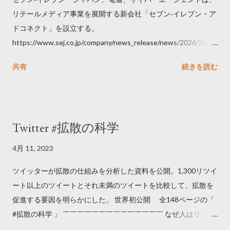
リテールメディア事業を展開する新会社「セブン‐イレブン・ア
ドコネクト」を設立する。
https://www.sej.co.jp/company/news_release/news/2026/2026
06111100.html
共有
続きを読む
Twitter #拡散の科学
4月 11, 2023
ツイッターが拡散の仕組みを分析した資料を公開。1,300リツイ
ート以上のツイートとそれ未満のツイートを比較して、拡散を
促進する要因を明らかにした。 世界初公開 全148ページの「
#拡散の科学 」 ￣￣￣￣￣￣￣￣￣￣￣￣￣￣ なぜ人はリツイ
ートするのか..🤔? 大量のツイートデータをもとに「バズ」を科