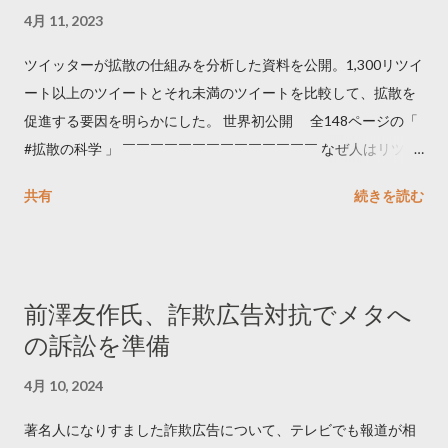
4月 11, 2023
ツイッターが拡散の仕組みを分析した資料を公開。1,300リツイ
ート以上のツイートとそれ未満のツイートを比較して、拡散を
促進する要因を明らかにした。 世界初公開 全148ページの「
#拡散の科学 」 ￣￣￣￣￣￣￣￣￣￣￣￣￣￣ なぜ人はリツイ
ートするのか..🤔? 大量のツイートデータをもとに「バズ」を科
共有
続きを読む
学しました。 ー バズの目安は1300リツイート ー 人は16の熱量
でリツイートする ー 拡散を狙うなら深夜1時-5時 資料のダウン
ロードはこちら👇 — Twitter マーケティング (@TwitterMktgJP)
April 10, 2023 世界初公開｜「#拡散の科学」なぜ人はリツイー
前澤友作氏、詐欺広告対抗でメタへ
トするのか？ https://marketing.twitter.com/ja/insights/kakusan
の訴訟を準備
4月 10, 2024
著名人になりすました詐欺広告について、テレビでも報道が相