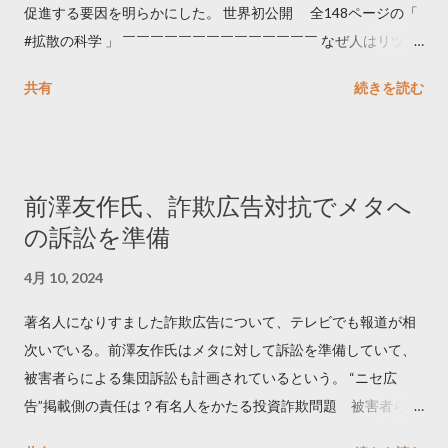
促進する要因を明らかにした。 世界初公開 全148ページの「
#拡散の科学 」 ￣￣￣￣￣￣￣￣￣￣￣￣￣￣ なぜ人はリツイ
ートするのか..🤔? 大量のツイートデータをもとに「バズ」を科
共有
続きを読む
学しました。 ー バズの目安は1300リツイート ー 人は16の熱量
でリツイートする ー 拡散を狙うなら深夜1時-5時 資料のダウン
ロードはこちら👇 — Twitter マーケティング (@TwitterMktgJP)
April 10, 2023 世界初公開｜「#拡散の科学」なぜ人はリツイー
前澤友作氏、詐欺広告対抗でメタへ
トするのか？ https://marketing.twitter.com/ja/insights/kakusan
の訴訟を準備
4月 10, 2024
著名人になりすました詐欺広告について、テレビでも報道が相
次いでいる。前澤友作氏はメタに対して訴訟を準備していて、
被害者らによる集団訴訟も計画されているという。 “ニセ広
告”掲載側の責任は？有名人をかたる投資詐欺問題 被害者らが
近く集団訴訟へ【Nスタ解説】