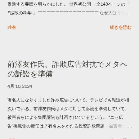
促進する要因を明らかにした。 世界初公開 全148ページの「
#拡散の科学 」 ￣￣￣￣￣￣￣￣￣￣￣￣￣￣ なぜ人はリツイ
ートするのか..🤔? 大量のツイートデータをもとに「バズ」を科
共有
続きを読む
学しました。 ー バズの目安は1300リツイート ー 人は16の熱量
でリツイートする ー 拡散を狙うなら深夜1時-5時 資料のダウン
ロードはこちら👇 — Twitter マーケティング (@TwitterMktgJP)
April 10, 2023 世界初公開｜「#拡散の科学」なぜ人はリツイー
前澤友作氏、詐欺広告対抗でメタへ
トするのか？ https://marketing.twitter.com/ja/insights/kakusan
の訴訟を準備
4月 10, 2024
著名人になりすました詐欺広告について、テレビでも報道が相
次いでいる。前澤友作氏はメタに対して訴訟を準備していて、
被害者らによる集団訴訟も計画されているという。 “ニセ広
告”掲載側の責任は？有名人をかたる投資詐欺問題 被害者らが
近く集団訴訟へ【Nスタ解説】