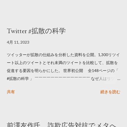
Twitter #拡散の科学
4月 11, 2023
ツイッターが拡散の仕組みを分析した資料を公開。1,300リツイ
ート以上のツイートとそれ未満のツイートを比較して、拡散を
促進する要因を明らかにした。 世界初公開 全148ページの「
#拡散の科学 」 ￣￣￣￣￣￣￣￣￣￣￣￣￣￣ なぜ人はリツイ
ートするのか..🤔? 大量のツイートデータをもとに「バズ」を科
共有
続きを読む
学しました。 ー バズの目安は1300リツイート ー 人は16の熱量
でリツイートする ー 拡散を狙うなら深夜1時-5時 資料のダウン
ロードはこちら👇 — Twitter マーケティング (@TwitterMktgJP)
April 10, 2023 世界初公開｜「#拡散の科学」なぜ人はリツイー
前澤友作氏、詐欺広告対抗でメタへ
トするのか？ https://marketing.twitter.com/ja/insights/kakusan