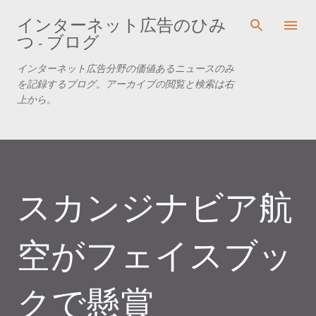
スキップしてメイン コンテンツに移動
インターネット広告のひみ
つ - ブログ
インターネット広告分野の価値あるニュースのみ
を記録するブログ。アーカイブの閲覧と検索は右
上から。
スカンジナビア航
空がフェイスブッ
クで懸賞