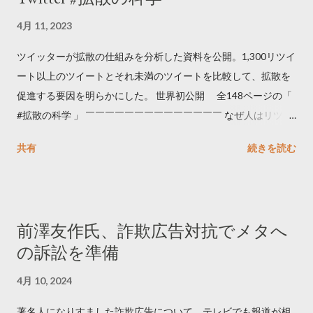
4月 11, 2023
ツイッターが拡散の仕組みを分析した資料を公開。1,300リツイ
ート以上のツイートとそれ未満のツイートを比較して、拡散を
促進する要因を明らかにした。 世界初公開 全148ページの「
#拡散の科学 」 ￣￣￣￣￣￣￣￣￣￣￣￣￣￣ なぜ人はリツイ
ートするのか..🤔? 大量のツイートデータをもとに「バズ」を科
共有
続きを読む
学しました。 ー バズの目安は1300リツイート ー 人は16の熱量
でリツイートする ー 拡散を狙うなら深夜1時-5時 資料のダウン
ロードはこちら👇 — Twitter マーケティング (@TwitterMktgJP)
April 10, 2023 世界初公開｜「#拡散の科学」なぜ人はリツイー
前澤友作氏、詐欺広告対抗でメタへ
トするのか？ https://marketing.twitter.com/ja/insights/kakusan
の訴訟を準備
4月 10, 2024
著名人になりすました詐欺広告について、テレビでも報道が相