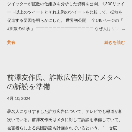
ツイッターが拡散の仕組みを分析した資料を公開。1,300リツイ
ート以上のツイートとそれ未満のツイートを比較して、拡散を
促進する要因を明らかにした。 世界初公開 全148ページの「
#拡散の科学 」 ￣￣￣￣￣￣￣￣￣￣￣￣￣￣ なぜ人はリツイ
ートするのか..🤔? 大量のツイートデータをもとに「バズ」を科
共有
続きを読む
学しました。 ー バズの目安は1300リツイート ー 人は16の熱量
でリツイートする ー 拡散を狙うなら深夜1時-5時 資料のダウン
ロードはこちら👇 — Twitter マーケティング (@TwitterMktgJP)
April 10, 2023 世界初公開｜「#拡散の科学」なぜ人はリツイー
前澤友作氏、詐欺広告対抗でメタへ
トするのか？ https://marketing.twitter.com/ja/insights/kakusan
の訴訟を準備
4月 10, 2024
著名人になりすました詐欺広告について、テレビでも報道が相
次いでいる。前澤友作氏はメタに対して訴訟を準備していて、
被害者らによる集団訴訟も計画されているという。 “ニセ広