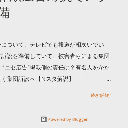
備
告について、テレビでも報道が相次いでい
て訴訟を準備していて、被害者らによる集団
 “ニセ広告”掲載側の責任は？有名人をかた
近く集団訴訟へ【Nスタ解説】
p/articles/-/1091835 なぜなくならない？SNS有名
続きを読む
ると…
s/html/20240406/k10014412551000.html 詐
Powered by Blogger
備 https://txbiz.tv-