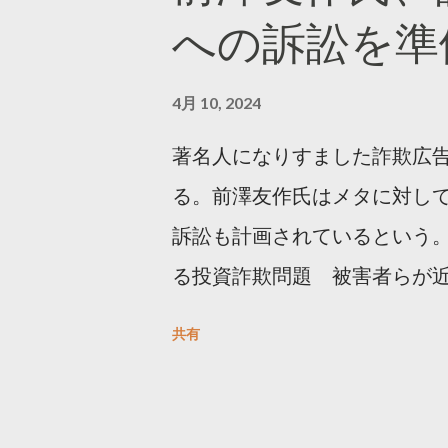
への訴訟を準
4月 10, 2024
著名人になりすました詐欺広
る。前澤友作氏はメタに対し
訴訟も計画されているという。
る投資詐欺問題 被害者らが
https://newsdig.tbs.co.j
共有
人なりすまし広告 クリックす
https://www3.nhk.or.jp/new
欺広告をめぐり… 前澤氏 メタを訴える準