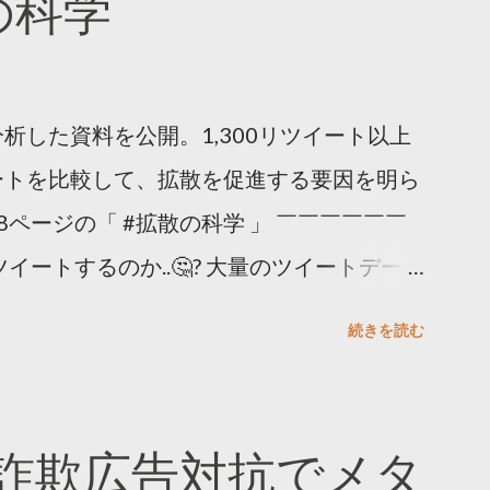
散の科学
析した資料を公開。1,300リツイート以上
ートを比較して、拡散を促進する要因を明ら
8ページの「 #拡散の科学 」 ￣￣￣￣￣￣
イートするのか..🤔? 大量のツイートデータ
。 ー バズの目安は1300リツイート ー 人
続きを読む
ー 拡散を狙うなら深夜1時-5時 資料のダウ
ーケティング (@TwitterMktgJP) April
#拡散の科学」なぜ人はリツイートするのか？
詐欺広告対抗でメタ
ja/insights/kakusan