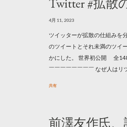
Twitter #拡
4月 11, 2023
ツイッターが拡散の仕組みを分
のツイートとそれ未満のツイ
かにした。 世界初公開 全14
￣￣￣￣￣￣￣￣ なぜ人はリツ
をもとに「バズ」を科学しました
共有
は16の熱量でリツイートする 
ンロードはこちら👇 — Twitter マ
10, 2023 世界初公開｜「
前澤友作氏、
https://marketing.twitter.com/