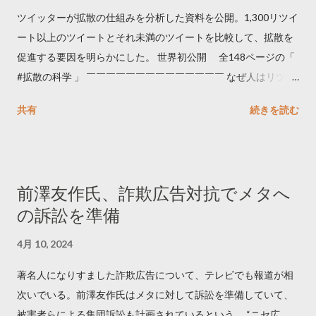
ツイッターが拡散の仕組みを分析した資料を公開。1,300リツイ
ート以上のツイートとそれ未満のツイートを比較して、拡散を
促進する要因を明らかにした。 世界初公開 全148ページの「
#拡散の科学 」 ￣￣￣￣￣￣￣￣￣￣￣￣￣￣ なぜ人はリツイ
ートするのか..🤔? 大量のツイートデータをもとに「バズ」を科
共有
続きを読む
学しました。 ー バズの目安は1300リツイート ー 人は16の熱量
でリツイートする ー 拡散を狙うなら深夜1時-5時 資料のダウン
ロードはこちら👇 — Twitter マーケティング (@TwitterMktgJP)
April 10, 2023 世界初公開｜「#拡散の科学」なぜ人はリツイー
前澤友作氏、詐欺広告対抗でメタへ
トするのか？ https://marketing.twitter.com/ja/insights/kakusan
の訴訟を準備
4月 10, 2024
著名人になりすました詐欺広告について、テレビでも報道が相
次いでいる。前澤友作氏はメタに対して訴訟を準備していて、
被害者らによる集団訴訟も計画されているという。 “ニセ広