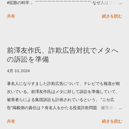
#拡散の科学 」 ￣￣￣￣￣￣￣￣￣￣￣￣￣￣ なぜ人はリツイ
ートするのか..🤔? 大量のツイートデータをもとに「バズ」を科
共有
続きを読む
学しました。 ー バズの目安は1300リツイート ー 人は16の熱量
でリツイートする ー 拡散を狙うなら深夜1時-5時 資料のダウン
ロードはこちら👇 — Twitter マーケティング (@TwitterMktgJP)
April 10, 2023 世界初公開｜「#拡散の科学」なぜ人はリツイー
前澤友作氏、詐欺広告対抗でメタへ
トするのか？ https://marketing.twitter.com/ja/insights/kakusan
の訴訟を準備
4月 10, 2024
著名人になりすました詐欺広告について、テレビでも報道が相
次いでいる。前澤友作氏はメタに対して訴訟を準備していて、
被害者らによる集団訴訟も計画されているという。 “ニセ広
告”掲載側の責任は？有名人をかたる投資詐欺問題 被害者らが
近く集団訴訟へ【Nスタ解説】
共有
続きを読む
https://newsdig.tbs.co.jp/articles/-/1091835 なぜなくならな