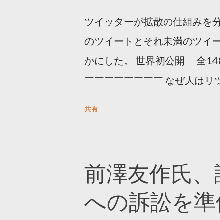
ツイッターが拡散の仕組みを分
のツイートとそれ未満のツイ
かにした。 世界初公開 全14
￣￣￣￣￣￣￣￣ なぜ人はリツ
をもとに「バズ」を科学しました
共有
は16の熱量でリツイートする 
ンロードはこちら👇 — Twitter マ
10, 2023 世界初公開｜「
前澤友作氏、
https://marketing.twitter.com/
への訴訟を準