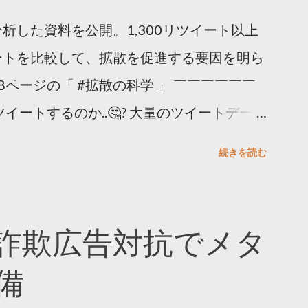
析した資料を公開。1,300リツイート以上
ートを比較して、拡散を促進する要因を明ら
8ページの「 #拡散の科学 」 ￣￣￣￣￣￣
イートするのか..🤔? 大量のツイートデータ
。 ー バズの目安は1300リツイート ー 人
続きを読む
ー 拡散を狙うなら深夜1時-5時 資料のダウ
ーケティング (@TwitterMktgJP) April
#拡散の科学」なぜ人はリツイートするのか？
詐欺広告対抗でメタ
ja/insights/kakusan
備