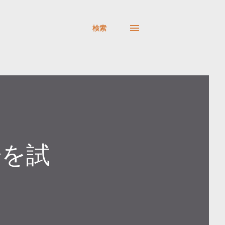
検索
告を試