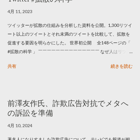
4月 11, 2023
ツイッターが拡散の仕組みを分析した資料を公開。1,300リツイ
ート以上のツイートとそれ未満のツイートを比較して、拡散を
促進する要因を明らかにした。 世界初公開 全148ページの「
#拡散の科学 」 ￣￣￣￣￣￣￣￣￣￣￣￣￣￣ なぜ人はリツイ
ートするのか..🤔? 大量のツイートデータをもとに「バズ」を科
共有
続きを読む
学しました。 ー バズの目安は1300リツイート ー 人は16の熱量
でリツイートする ー 拡散を狙うなら深夜1時-5時 資料のダウン
ロードはこちら👇 — Twitter マーケティング (@TwitterMktgJP)
April 10, 2023 世界初公開｜「#拡散の科学」なぜ人はリツイー
前澤友作氏、詐欺広告対抗でメタへ
トするのか？ https://marketing.twitter.com/ja/insights/kakusan
の訴訟を準備
4月 10, 2024
著名人になりすました詐欺広告について、テレビでも報道が相