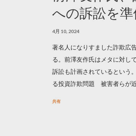
への訴訟を準
4月 10, 2024
著名人になりすました詐欺広
る。前澤友作氏はメタに対し
訴訟も計画されているという。
る投資詐欺問題 被害者らが
https://newsdig.tbs.co.j
共有
人なりすまし広告 クリックす
https://www3.nhk.or.jp/new
欺広告をめぐり… 前澤氏 メタを訴える準