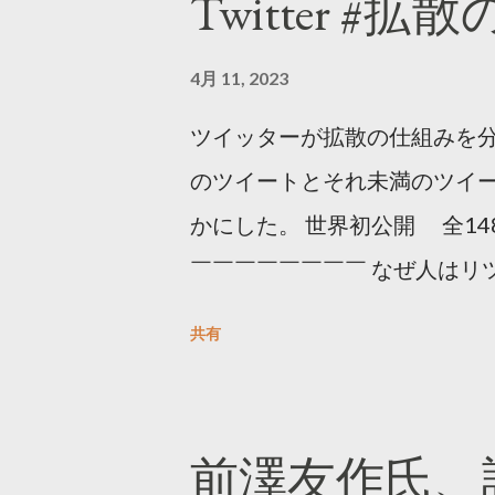
Twitter #拡
4月 11, 2023
ツイッターが拡散の仕組みを分
のツイートとそれ未満のツイ
かにした。 世界初公開 全14
￣￣￣￣￣￣￣￣ なぜ人はリツ
をもとに「バズ」を科学しました
共有
は16の熱量でリツイートする 
ンロードはこちら👇 — Twitter マ
10, 2023 世界初公開｜「
前澤友作氏、
https://marketing.twitter.com/