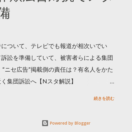
備
告について、テレビでも報道が相次いでい
て訴訟を準備していて、被害者らによる集団
 “ニセ広告”掲載側の責任は？有名人をかた
近く集団訴訟へ【Nスタ解説】
p/articles/-/1091835 なぜなくならない？SNS有名
続きを読む
ると…
s/html/20240406/k10014412551000.html 詐
Powered by Blogger
備 https://txbiz.tv-