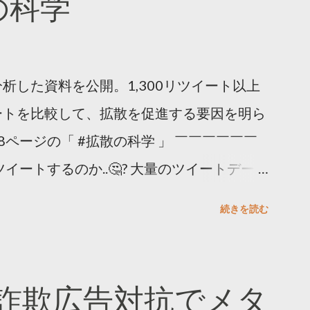
散の科学
析した資料を公開。1,300リツイート以上
ートを比較して、拡散を促進する要因を明ら
8ページの「 #拡散の科学 」 ￣￣￣￣￣￣
イートするのか..🤔? 大量のツイートデータ
。 ー バズの目安は1300リツイート ー 人
続きを読む
ー 拡散を狙うなら深夜1時-5時 資料のダウ
ーケティング (@TwitterMktgJP) April
#拡散の科学」なぜ人はリツイートするのか？
詐欺広告対抗でメタ
ja/insights/kakusan