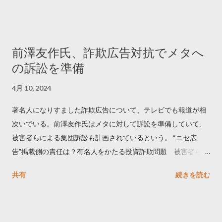
でリツイートする ー 拡散を狙うなら深夜1時-5時 資料のダウン
ロードはこちら👇 — Twitter マーケティング (@TwitterMktgJP)
April 10, 2023 世界初公開｜「#拡散の科学」なぜ人はリツイー
前澤友作氏、詐欺広告対抗でメタへ
トするのか？ https://marketing.twitter.com/ja/insights/kakusan
の訴訟を準備
4月 10, 2024
著名人になりすました詐欺広告について、テレビでも報道が相
次いでいる。前澤友作氏はメタに対して訴訟を準備していて、
被害者らによる集団訴訟も計画されているという。 “ニセ広
告”掲載側の責任は？有名人をかたる投資詐欺問題 被害者らが
近く集団訴訟へ【Nスタ解説】
共有
続きを読む
https://newsdig.tbs.co.jp/articles/-/1091835 なぜなくならな
い？SNS有名人なりすまし広告 クリックすると…
https://www3.nhk.or.jp/news/html/20240406/k1001441255100
0.html 詐欺広告をめぐり… 前澤氏 メタを訴える準備