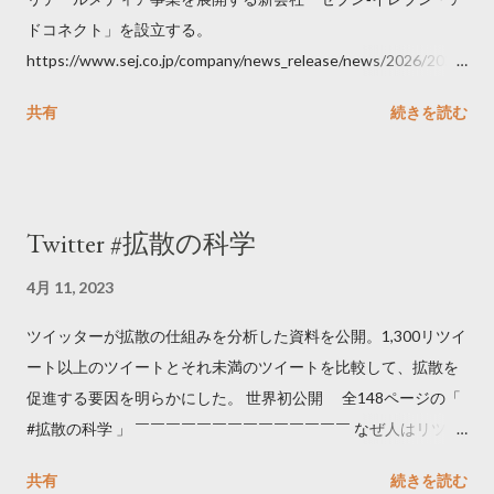
ドコネクト」を設立する。
https://www.sej.co.jp/company/news_release/news/2026/2026
06111100.html
共有
続きを読む
Twitter #拡散の科学
4月 11, 2023
ツイッターが拡散の仕組みを分析した資料を公開。1,300リツイ
ート以上のツイートとそれ未満のツイートを比較して、拡散を
促進する要因を明らかにした。 世界初公開 全148ページの「
#拡散の科学 」 ￣￣￣￣￣￣￣￣￣￣￣￣￣￣ なぜ人はリツイ
ートするのか..🤔? 大量のツイートデータをもとに「バズ」を科
共有
続きを読む
学しました。 ー バズの目安は1300リツイート ー 人は16の熱量