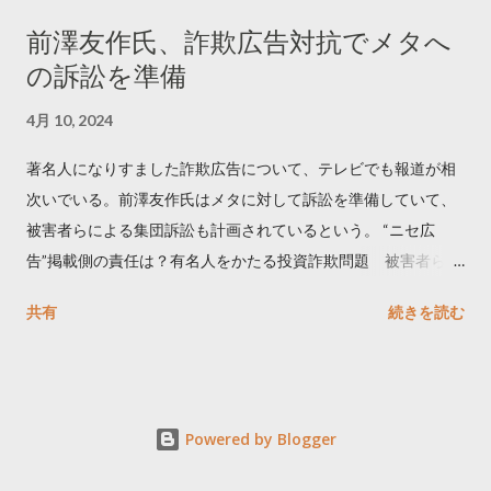
April 10, 2023 世界初公開｜「#拡散の科学」なぜ人はリツイー
前澤友作氏、詐欺広告対抗でメタへ
トするのか？ https://marketing.twitter.com/ja/insights/kakusan
の訴訟を準備
4月 10, 2024
著名人になりすました詐欺広告について、テレビでも報道が相
次いでいる。前澤友作氏はメタに対して訴訟を準備していて、
被害者らによる集団訴訟も計画されているという。 “ニセ広
告”掲載側の責任は？有名人をかたる投資詐欺問題 被害者らが
近く集団訴訟へ【Nスタ解説】
共有
続きを読む
https://newsdig.tbs.co.jp/articles/-/1091835 なぜなくならな
い？SNS有名人なりすまし広告 クリックすると…
https://www3.nhk.or.jp/news/html/20240406/k1001441255100
0.html 詐欺広告をめぐり… 前澤氏 メタを訴える準備
Powered by Blogger
https://txbiz.tv-tokyo.co.jp/wbs/newsl/post_294057 【独自】著
名人かたり…SNS型投資詐欺 被害者「すごく巧妙だった」 タ