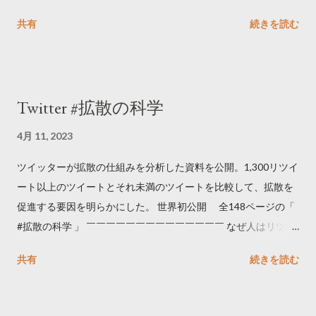
06111100.html
共有
続きを読む
Twitter #拡散の科学
4月 11, 2023
ツイッターが拡散の仕組みを分析した資料を公開。1,300リツイ
ート以上のツイートとそれ未満のツイートを比較して、拡散を
促進する要因を明らかにした。 世界初公開 全148ページの「
#拡散の科学 」 ￣￣￣￣￣￣￣￣￣￣￣￣￣￣ なぜ人はリツイ
ートするのか..🤔? 大量のツイートデータをもとに「バズ」を科
共有
続きを読む
学しました。 ー バズの目安は1300リツイート ー 人は16の熱量
でリツイートする ー 拡散を狙うなら深夜1時-5時 資料のダウン
ロードはこちら👇 — Twitter マーケティング (@TwitterMktgJP)