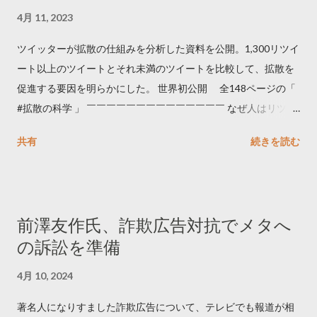
4月 11, 2023
ツイッターが拡散の仕組みを分析した資料を公開。1,300リツイ
ート以上のツイートとそれ未満のツイートを比較して、拡散を
促進する要因を明らかにした。 世界初公開 全148ページの「
#拡散の科学 」 ￣￣￣￣￣￣￣￣￣￣￣￣￣￣ なぜ人はリツイ
ートするのか..🤔? 大量のツイートデータをもとに「バズ」を科
共有
続きを読む
学しました。 ー バズの目安は1300リツイート ー 人は16の熱量
でリツイートする ー 拡散を狙うなら深夜1時-5時 資料のダウン
ロードはこちら👇 — Twitter マーケティング (@TwitterMktgJP)
April 10, 2023 世界初公開｜「#拡散の科学」なぜ人はリツイー
前澤友作氏、詐欺広告対抗でメタへ
トするのか？ https://marketing.twitter.com/ja/insights/kakusan
の訴訟を準備
4月 10, 2024
著名人になりすました詐欺広告について、テレビでも報道が相