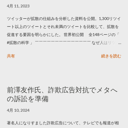
4月 11, 2023
ツイッターが拡散の仕組みを分析した資料を公開。1,300リツイ
ート以上のツイートとそれ未満のツイートを比較して、拡散を
促進する要因を明らかにした。 世界初公開 全148ページの「
#拡散の科学 」 ￣￣￣￣￣￣￣￣￣￣￣￣￣￣ なぜ人はリツイ
ートするのか..🤔? 大量のツイートデータをもとに「バズ」を科
共有
続きを読む
学しました。 ー バズの目安は1300リツイート ー 人は16の熱量
でリツイートする ー 拡散を狙うなら深夜1時-5時 資料のダウン
ロードはこちら👇 — Twitter マーケティング (@TwitterMktgJP)
April 10, 2023 世界初公開｜「#拡散の科学」なぜ人はリツイー
前澤友作氏、詐欺広告対抗でメタへ
トするのか？ https://marketing.twitter.com/ja/insights/kakusan
の訴訟を準備
4月 10, 2024
著名人になりすました詐欺広告について、テレビでも報道が相