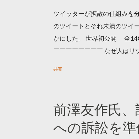
ツイッターが拡散の仕組みを分
のツイートとそれ未満のツイ
かにした。 世界初公開 全14
￣￣￣￣￣￣￣￣ なぜ人はリツ
をもとに「バズ」を科学しました
共有
は16の熱量でリツイートする 
ンロードはこちら👇 — Twitter マ
10, 2023 世界初公開｜「
前澤友作氏、
https://marketing.twitter.com/
への訴訟を準