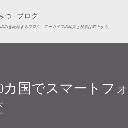
スキップしてメイン コンテンツに移動
つ - ブログ
のみを記録するブログ。アーカイブの閲覧と検索は右上から。
0カ国でスマートフ
査