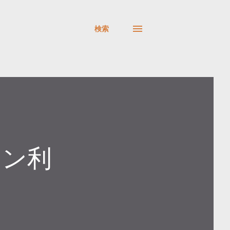
検索
ォン利