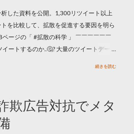
析した資料を公開。1,300リツイート以上
ートを比較して、拡散を促進する要因を明ら
8ページの「 #拡散の科学 」 ￣￣￣￣￣￣
イートするのか..🤔? 大量のツイートデータ
。 ー バズの目安は1300リツイート ー 人
続きを読む
ー 拡散を狙うなら深夜1時-5時 資料のダウ
ーケティング (@TwitterMktgJP) April
#拡散の科学」なぜ人はリツイートするのか？
詐欺広告対抗でメタ
ja/insights/kakusan
備