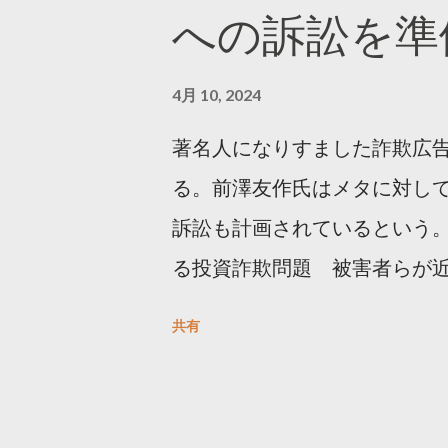
への訴訟を準
4月 10, 2024
著名人になりすました詐欺広
る。前澤友作氏はメタに対し
訴訟も計画されているという。
る投資詐欺問題 被害者らが
https://newsdig.tbs.co.j
共有
人なりすまし広告 クリックす
https://www3.nhk.or.jp/new
欺広告をめぐり… 前澤氏 メタを訴える準