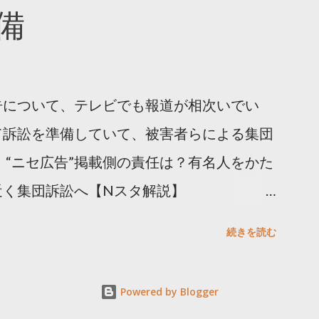
備
告について、テレビでも報道が相次いでい
て訴訟を準備していて、被害者らによる集団
 “ニセ広告”掲載側の責任は？有名人をかた
近く集団訴訟へ【Nスタ解説】
p/articles/-/1091835 なぜなくならない？SNS有名
続きを読む
ると…
s/html/20240406/k10014412551000.html 詐
Powered by Blogger
備 https://txbiz.tv-