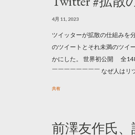
Twitter #拡
4月 11, 2023
ツイッターが拡散の仕組みを分
のツイートとそれ未満のツイ
かにした。 世界初公開 全14
￣￣￣￣￣￣￣￣ なぜ人はリツ
をもとに「バズ」を科学しました
共有
は16の熱量でリツイートする 
ンロードはこちら👇 — Twitter マ
10, 2023 世界初公開｜「
前澤友作氏、
https://marketing.twitter.com/