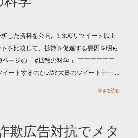
散の科学
析した資料を公開。1,300リツイート以上
ートを比較して、拡散を促進する要因を明ら
8ページの「 #拡散の科学 」 ￣￣￣￣￣￣
イートするのか..🤔? 大量のツイートデータ
。 ー バズの目安は1300リツイート ー 人
続きを読む
ー 拡散を狙うなら深夜1時-5時 資料のダウ
ーケティング (@TwitterMktgJP) April
#拡散の科学」なぜ人はリツイートするのか？
詐欺広告対抗でメタ
ja/insights/kakusan