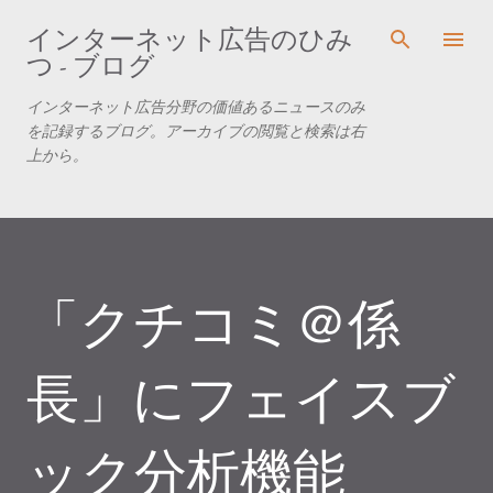
スキップしてメイン コンテンツに移動
インターネット広告のひみ
つ - ブログ
インターネット広告分野の価値あるニュースのみ
を記録するブログ。アーカイブの閲覧と検索は右
上から。
「クチコミ＠係
長」にフェイスブ
ック分析機能