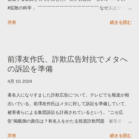
#拡散の科学 」 ￣￣￣￣￣￣￣￣￣￣￣￣￣￣ なぜ人はリツイ
ートするのか..🤔? 大量のツイートデータをもとに「バズ」を科
共有
続きを読む
学しました。 ー バズの目安は1300リツイート ー 人は16の熱量
でリツイートする ー 拡散を狙うなら深夜1時-5時 資料のダウン
ロードはこちら👇 — Twitter マーケティング (@TwitterMktgJP)
April 10, 2023 世界初公開｜「#拡散の科学」なぜ人はリツイー
前澤友作氏、詐欺広告対抗でメタへ
トするのか？ https://marketing.twitter.com/ja/insights/kakusan
の訴訟を準備
4月 10, 2024
著名人になりすました詐欺広告について、テレビでも報道が相
次いでいる。前澤友作氏はメタに対して訴訟を準備していて、
被害者らによる集団訴訟も計画されているという。 “ニセ広
告”掲載側の責任は？有名人をかたる投資詐欺問題 被害者らが
近く集団訴訟へ【Nスタ解説】
共有
続きを読む
https://newsdig.tbs.co.jp/articles/-/1091835 なぜなくならな