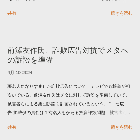
ートするのか..🤔? 大量のツイートデータをもとに「バズ」を科
共有
続きを読む
学しました。 ー バズの目安は1300リツイート ー 人は16の熱量
でリツイートする ー 拡散を狙うなら深夜1時-5時 資料のダウン
ロードはこちら👇 — Twitter マーケティング (@TwitterMktgJP)
April 10, 2023 世界初公開｜「#拡散の科学」なぜ人はリツイー
前澤友作氏、詐欺広告対抗でメタへ
トするのか？ https://marketing.twitter.com/ja/insights/kakusan
の訴訟を準備
4月 10, 2024
著名人になりすました詐欺広告について、テレビでも報道が相
次いでいる。前澤友作氏はメタに対して訴訟を準備していて、
被害者らによる集団訴訟も計画されているという。 “ニセ広
告”掲載側の責任は？有名人をかたる投資詐欺問題 被害者らが
近く集団訴訟へ【Nスタ解説】
共有
続きを読む
https://newsdig.tbs.co.jp/articles/-/1091835 なぜなくならな
い？SNS有名人なりすまし広告 クリックすると…