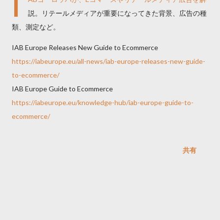
I
説。リテールメディアが重要になってきた背景、広告の種
類、測定など。
IAB Europe Releases New Guide to Ecommerce
https://iabeurope.eu/all-news/iab-europe-releases-new-guide-
to-ecommerce/
IAB Europe Guide to Ecommerce
https://iabeurope.eu/knowledge-hub/iab-europe-guide-to-
ecommerce/
共有