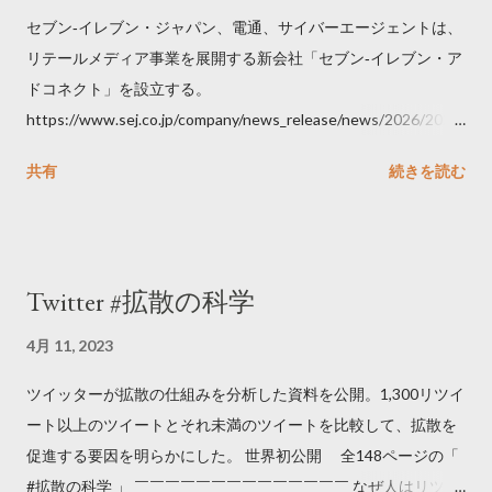
セブン‐イレブン・ジャパン、電通、サイバーエージェントは、
リテールメディア事業を展開する新会社「セブン‐イレブン・ア
ドコネクト」を設立する。
https://www.sej.co.jp/company/news_release/news/2026/2026
06111100.html
共有
続きを読む
Twitter #拡散の科学
4月 11, 2023
ツイッターが拡散の仕組みを分析した資料を公開。1,300リツイ
ート以上のツイートとそれ未満のツイートを比較して、拡散を
促進する要因を明らかにした。 世界初公開 全148ページの「
#拡散の科学 」 ￣￣￣￣￣￣￣￣￣￣￣￣￣￣ なぜ人はリツイ