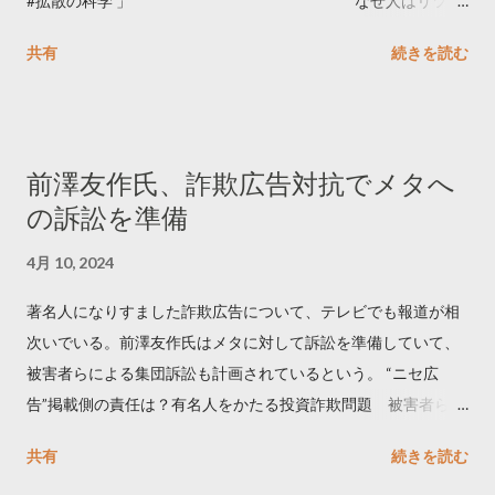
#拡散の科学 」 ￣￣￣￣￣￣￣￣￣￣￣￣￣￣ なぜ人はリツイ
ートするのか..🤔? 大量のツイートデータをもとに「バズ」を科
共有
続きを読む
学しました。 ー バズの目安は1300リツイート ー 人は16の熱量
でリツイートする ー 拡散を狙うなら深夜1時-5時 資料のダウン
ロードはこちら👇 — Twitter マーケティング (@TwitterMktgJP)
April 10, 2023 世界初公開｜「#拡散の科学」なぜ人はリツイー
前澤友作氏、詐欺広告対抗でメタへ
トするのか？ https://marketing.twitter.com/ja/insights/kakusan
の訴訟を準備
4月 10, 2024
著名人になりすました詐欺広告について、テレビでも報道が相
次いでいる。前澤友作氏はメタに対して訴訟を準備していて、
被害者らによる集団訴訟も計画されているという。 “ニセ広
告”掲載側の責任は？有名人をかたる投資詐欺問題 被害者らが
近く集団訴訟へ【Nスタ解説】
共有
続きを読む
https://newsdig.tbs.co.jp/articles/-/1091835 なぜなくならな