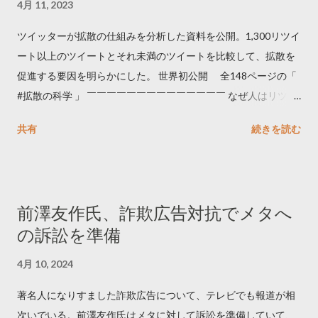
4月 11, 2023
ツイッターが拡散の仕組みを分析した資料を公開。1,300リツイ
ート以上のツイートとそれ未満のツイートを比較して、拡散を
促進する要因を明らかにした。 世界初公開 全148ページの「
#拡散の科学 」 ￣￣￣￣￣￣￣￣￣￣￣￣￣￣ なぜ人はリツイ
ートするのか..🤔? 大量のツイートデータをもとに「バズ」を科
共有
続きを読む
学しました。 ー バズの目安は1300リツイート ー 人は16の熱量
でリツイートする ー 拡散を狙うなら深夜1時-5時 資料のダウン
ロードはこちら👇 — Twitter マーケティング (@TwitterMktgJP)
April 10, 2023 世界初公開｜「#拡散の科学」なぜ人はリツイー
前澤友作氏、詐欺広告対抗でメタへ
トするのか？ https://marketing.twitter.com/ja/insights/kakusan
の訴訟を準備
4月 10, 2024
著名人になりすました詐欺広告について、テレビでも報道が相
次いでいる。前澤友作氏はメタに対して訴訟を準備していて、