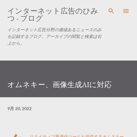
スキップしてメイン コンテンツに移動
インターネット広告のひみ
つ - ブログ
インターネット広告分野の価値あるニュースのみ
を記録するブログ。アーカイブの閲覧と検索は右
上から。
オムネキー、画像生成AIに対応
9月 20, 2022
リエイティブ最適化ツールを提供するオムネキー