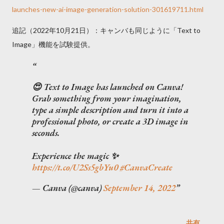
launches-new-ai-image-generation-solution-301619711.html
追記（2022年10月21日）：キャンバも同じように「Text to
Image」機能を試験提供。
😍 Text to Image has launched on Canva!
Grab something from your imagination,
type a simple description and turn it into a
professional photo, or create a 3D image in
seconds.
Experience the magic ✨
https://t.co/U2Ss5gbYu0
#CanvaCreate
— Canva (@canva)
September 14, 2022
共有