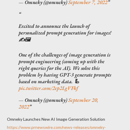
— Omneky (@omneky)
September 7, 2022
Excited to announce the launch of
personalized prompt generation for images!
✍️🖼️
One of the challenges of image generation is
prompt engineering (coming up with the
right queries for the AI). We solve this
problem by having GPT-3 generate prompts
based on marketing data. 🦾
pic.twitter.com/2ep2LgVFkf
— Omneky (@omneky)
September 20,
2022
Omneky Launches New AI Image Generation Solution
https://www.prnewswire.com/news-releases/omneky-