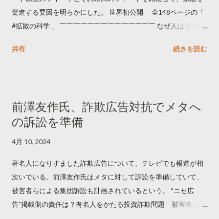
促進する要因を明らかにした。 世界初公開 全148ページの「
#拡散の科学 」 ￣￣￣￣￣￣￣￣￣￣￣￣￣￣ なぜ人はリツイ
ートするのか..🤔? 大量のツイートデータをもとに「バズ」を科
共有
続きを読む
学しました。 ー バズの目安は1300リツイート ー 人は16の熱量
でリツイートする ー 拡散を狙うなら深夜1時-5時 資料のダウン
ロードはこちら👇 — Twitter マーケティング (@TwitterMktgJP)
April 10, 2023 世界初公開｜「#拡散の科学」なぜ人はリツイー
前澤友作氏、詐欺広告対抗でメタへ
トするのか？ https://marketing.twitter.com/ja/insights/kakusan
の訴訟を準備
4月 10, 2024
著名人になりすました詐欺広告について、テレビでも報道が相
次いでいる。前澤友作氏はメタに対して訴訟を準備していて、
被害者らによる集団訴訟も計画されているという。 “ニセ広
告”掲載側の責任は？有名人をかたる投資詐欺問題 被害者らが
近く集団訴訟へ【Nスタ解説】