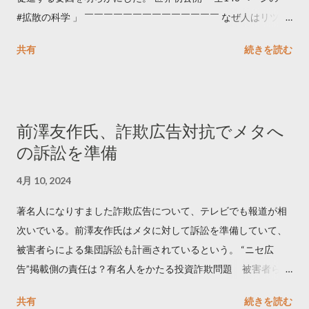
#拡散の科学 」 ￣￣￣￣￣￣￣￣￣￣￣￣￣￣ なぜ人はリツイ
ートするのか..🤔? 大量のツイートデータをもとに「バズ」を科
共有
続きを読む
学しました。 ー バズの目安は1300リツイート ー 人は16の熱量
でリツイートする ー 拡散を狙うなら深夜1時-5時 資料のダウン
ロードはこちら👇 — Twitter マーケティング (@TwitterMktgJP)
April 10, 2023 世界初公開｜「#拡散の科学」なぜ人はリツイー
前澤友作氏、詐欺広告対抗でメタへ
トするのか？ https://marketing.twitter.com/ja/insights/kakusan
の訴訟を準備
4月 10, 2024
著名人になりすました詐欺広告について、テレビでも報道が相
次いでいる。前澤友作氏はメタに対して訴訟を準備していて、
被害者らによる集団訴訟も計画されているという。 “ニセ広
告”掲載側の責任は？有名人をかたる投資詐欺問題 被害者らが
近く集団訴訟へ【Nスタ解説】
共有
続きを読む
https://newsdig.tbs.co.jp/articles/-/1091835 なぜなくならな