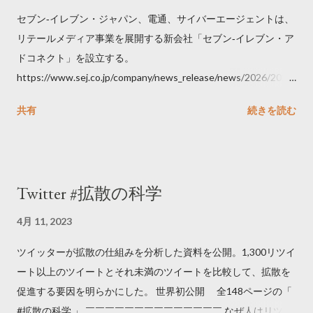
セブン‐イレブン・ジャパン、電通、サイバーエージェントは、
リテールメディア事業を展開する新会社「セブン‐イレブン・ア
ドコネクト」を設立する。
https://www.sej.co.jp/company/news_release/news/2026/2026
06111100.html
共有
続きを読む
Twitter #拡散の科学
4月 11, 2023
ツイッターが拡散の仕組みを分析した資料を公開。1,300リツイ
ート以上のツイートとそれ未満のツイートを比較して、拡散を
促進する要因を明らかにした。 世界初公開 全148ページの「
#拡散の科学 」 ￣￣￣￣￣￣￣￣￣￣￣￣￣￣ なぜ人はリツイ