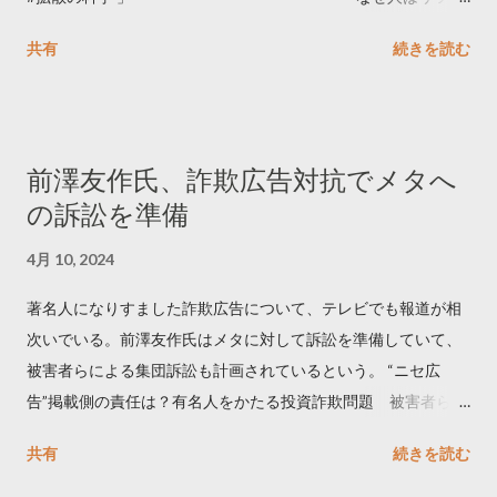
ートするのか..🤔? 大量のツイートデータをもとに「バズ」を科
共有
続きを読む
学しました。 ー バズの目安は1300リツイート ー 人は16の熱量
でリツイートする ー 拡散を狙うなら深夜1時-5時 資料のダウン
ロードはこちら👇 — Twitter マーケティング (@TwitterMktgJP)
April 10, 2023 世界初公開｜「#拡散の科学」なぜ人はリツイー
前澤友作氏、詐欺広告対抗でメタへ
トするのか？ https://marketing.twitter.com/ja/insights/kakusan
の訴訟を準備
4月 10, 2024
著名人になりすました詐欺広告について、テレビでも報道が相
次いでいる。前澤友作氏はメタに対して訴訟を準備していて、
被害者らによる集団訴訟も計画されているという。 “ニセ広
告”掲載側の責任は？有名人をかたる投資詐欺問題 被害者らが
近く集団訴訟へ【Nスタ解説】
共有
続きを読む
https://newsdig.tbs.co.jp/articles/-/1091835 なぜなくならな
い？SNS有名人なりすまし広告 クリックすると…