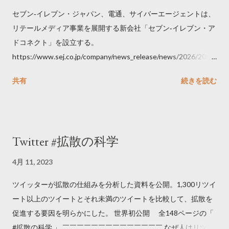
セブン‐イレブン・ジャパン、電通、サイバーエージェントは、
リテールメディア事業を展開する新会社「セブン‐イレブン・ア
ドコネクト」を設立する。
https://www.sej.co.jp/company/news_release/news/2026/2026
06111100.html
共有
続きを読む
Twitter #拡散の科学
4月 11, 2023
ツイッターが拡散の仕組みを分析した資料を公開。1,300リツイ
ート以上のツイートとそれ未満のツイートを比較して、拡散を
促進する要因を明らかにした。 世界初公開 全148ページの「
#拡散の科学 」 ￣￣￣￣￣￣￣￣￣￣￣￣￣￣ なぜ人はリツイ