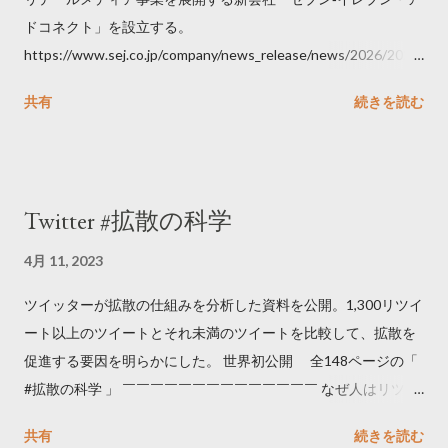
ドコネクト」を設立する。
https://www.sej.co.jp/company/news_release/news/2026/2026
06111100.html
共有
続きを読む
Twitter #拡散の科学
4月 11, 2023
ツイッターが拡散の仕組みを分析した資料を公開。1,300リツイ
ート以上のツイートとそれ未満のツイートを比較して、拡散を
促進する要因を明らかにした。 世界初公開 全148ページの「
#拡散の科学 」 ￣￣￣￣￣￣￣￣￣￣￣￣￣￣ なぜ人はリツイ
ートするのか..🤔? 大量のツイートデータをもとに「バズ」を科
共有
続きを読む
学しました。 ー バズの目安は1300リツイート ー 人は16の熱量