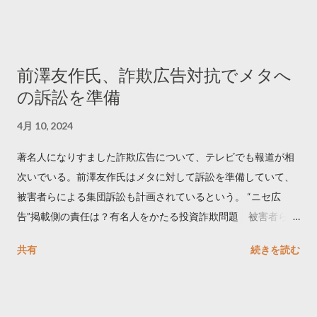
でリツイートする ー 拡散を狙うなら深夜1時-5時 資料のダウン
ロードはこちら👇 — Twitter マーケティング (@TwitterMktgJP)
April 10, 2023 世界初公開｜「#拡散の科学」なぜ人はリツイー
前澤友作氏、詐欺広告対抗でメタへ
トするのか？ https://marketing.twitter.com/ja/insights/kakusan
の訴訟を準備
4月 10, 2024
著名人になりすました詐欺広告について、テレビでも報道が相
次いでいる。前澤友作氏はメタに対して訴訟を準備していて、
被害者らによる集団訴訟も計画されているという。 “ニセ広
告”掲載側の責任は？有名人をかたる投資詐欺問題 被害者らが
近く集団訴訟へ【Nスタ解説】
共有
続きを読む
https://newsdig.tbs.co.jp/articles/-/1091835 なぜなくならな
い？SNS有名人なりすまし広告 クリックすると…
https://www3.nhk.or.jp/news/html/20240406/k1001441255100
0.html 詐欺広告をめぐり… 前澤氏 メタを訴える準備