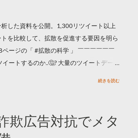
析した資料を公開。1,300リツイート以上
ートを比較して、拡散を促進する要因を明ら
8ページの「 #拡散の科学 」 ￣￣￣￣￣￣
イートするのか..🤔? 大量のツイートデータ
。 ー バズの目安は1300リツイート ー 人
続きを読む
ー 拡散を狙うなら深夜1時-5時 資料のダウ
ーケティング (@TwitterMktgJP) April
#拡散の科学」なぜ人はリツイートするのか？
詐欺広告対抗でメタ
ja/insights/kakusan