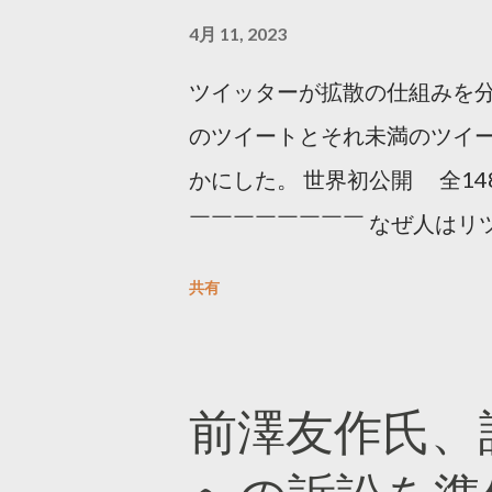
4月 11, 2023
ツイッターが拡散の仕組みを分
のツイートとそれ未満のツイ
かにした。 世界初公開 全14
￣￣￣￣￣￣￣￣ なぜ人はリツ
をもとに「バズ」を科学しました
共有
は16の熱量でリツイートする 
ンロードはこちら👇 — Twitter マ
10, 2023 世界初公開｜「
前澤友作氏、
https://marketing.twitter.com/