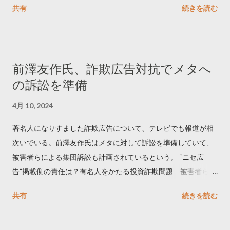
共有
続きを読む
学しました。 ー バズの目安は1300リツイート ー 人は16の熱量
でリツイートする ー 拡散を狙うなら深夜1時-5時 資料のダウン
ロードはこちら👇 — Twitter マーケティング (@TwitterMktgJP)
April 10, 2023 世界初公開｜「#拡散の科学」なぜ人はリツイー
前澤友作氏、詐欺広告対抗でメタへ
トするのか？ https://marketing.twitter.com/ja/insights/kakusan
の訴訟を準備
4月 10, 2024
著名人になりすました詐欺広告について、テレビでも報道が相
次いでいる。前澤友作氏はメタに対して訴訟を準備していて、
被害者らによる集団訴訟も計画されているという。 “ニセ広
告”掲載側の責任は？有名人をかたる投資詐欺問題 被害者らが
近く集団訴訟へ【Nスタ解説】
共有
続きを読む
https://newsdig.tbs.co.jp/articles/-/1091835 なぜなくならな
い？SNS有名人なりすまし広告 クリックすると…
https://www3.nhk.or.jp/news/html/20240406/k1001441255100