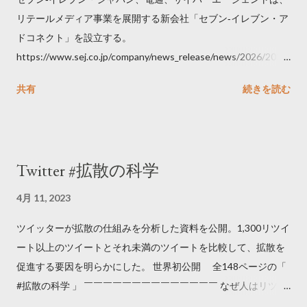
リテールメディア事業を展開する新会社「セブン‐イレブン・ア
ドコネクト」を設立する。
https://www.sej.co.jp/company/news_release/news/2026/2026
06111100.html
共有
続きを読む
Twitter #拡散の科学
4月 11, 2023
ツイッターが拡散の仕組みを分析した資料を公開。1,300リツイ
ート以上のツイートとそれ未満のツイートを比較して、拡散を
促進する要因を明らかにした。 世界初公開 全148ページの「
#拡散の科学 」 ￣￣￣￣￣￣￣￣￣￣￣￣￣￣ なぜ人はリツイ
ートするのか..🤔? 大量のツイートデータをもとに「バズ」を科