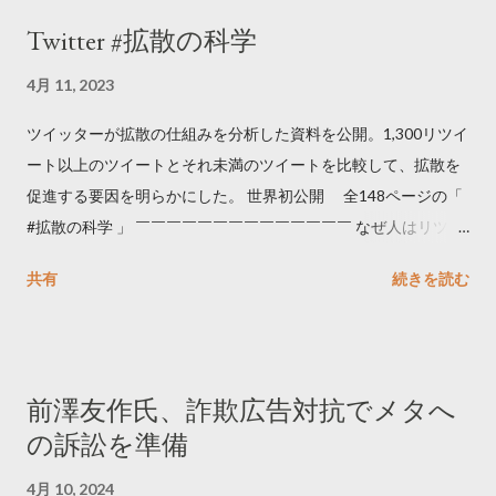
Twitter #拡散の科学
4月 11, 2023
ツイッターが拡散の仕組みを分析した資料を公開。1,300リツイ
ート以上のツイートとそれ未満のツイートを比較して、拡散を
促進する要因を明らかにした。 世界初公開 全148ページの「
#拡散の科学 」 ￣￣￣￣￣￣￣￣￣￣￣￣￣￣ なぜ人はリツイ
ートするのか..🤔? 大量のツイートデータをもとに「バズ」を科
共有
続きを読む
学しました。 ー バズの目安は1300リツイート ー 人は16の熱量
でリツイートする ー 拡散を狙うなら深夜1時-5時 資料のダウン
ロードはこちら👇 — Twitter マーケティング (@TwitterMktgJP)
April 10, 2023 世界初公開｜「#拡散の科学」なぜ人はリツイー
前澤友作氏、詐欺広告対抗でメタへ
トするのか？ https://marketing.twitter.com/ja/insights/kakusan
の訴訟を準備
4月 10, 2024