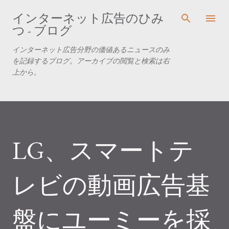
スキップしてメイン コンテンツに移動
インターネット広告のひみ
つ - ブログ
インターネット広告分野の価値あるニュースのみ
を記録するブログ。アーカイブの閲覧と検索は右
上から。
LG、スマートテ
レビの動画広告基
盤にユーミーを採