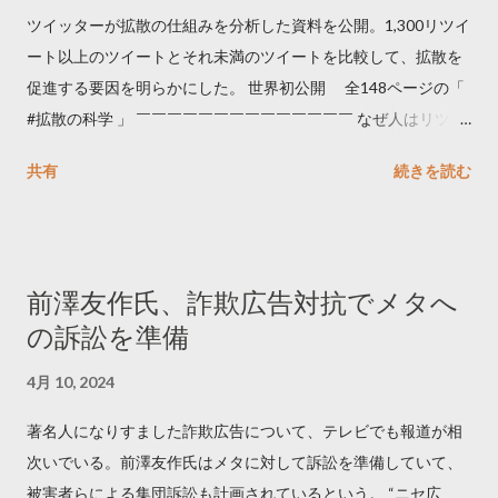
ツイッターが拡散の仕組みを分析した資料を公開。1,300リツイ
ート以上のツイートとそれ未満のツイートを比較して、拡散を
促進する要因を明らかにした。 世界初公開 全148ページの「
#拡散の科学 」 ￣￣￣￣￣￣￣￣￣￣￣￣￣￣ なぜ人はリツイ
ートするのか..🤔? 大量のツイートデータをもとに「バズ」を科
共有
続きを読む
学しました。 ー バズの目安は1300リツイート ー 人は16の熱量
でリツイートする ー 拡散を狙うなら深夜1時-5時 資料のダウン
ロードはこちら👇 — Twitter マーケティング (@TwitterMktgJP)
April 10, 2023 世界初公開｜「#拡散の科学」なぜ人はリツイー
前澤友作氏、詐欺広告対抗でメタへ
トするのか？ https://marketing.twitter.com/ja/insights/kakusan
の訴訟を準備
4月 10, 2024
著名人になりすました詐欺広告について、テレビでも報道が相
次いでいる。前澤友作氏はメタに対して訴訟を準備していて、
被害者らによる集団訴訟も計画されているという。 “ニセ広