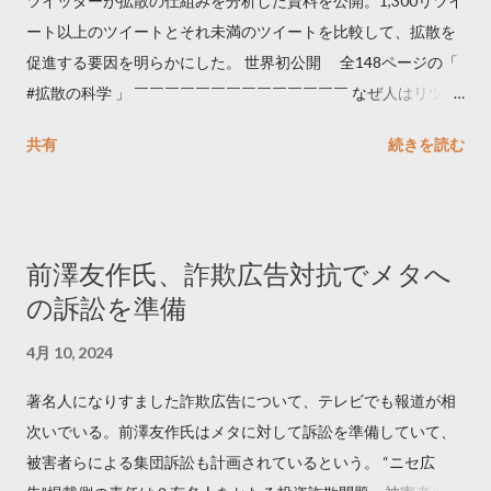
ツイッターが拡散の仕組みを分析した資料を公開。1,300リツイ
ート以上のツイートとそれ未満のツイートを比較して、拡散を
促進する要因を明らかにした。 世界初公開 全148ページの「
#拡散の科学 」 ￣￣￣￣￣￣￣￣￣￣￣￣￣￣ なぜ人はリツイ
ートするのか..🤔? 大量のツイートデータをもとに「バズ」を科
共有
続きを読む
学しました。 ー バズの目安は1300リツイート ー 人は16の熱量
でリツイートする ー 拡散を狙うなら深夜1時-5時 資料のダウン
ロードはこちら👇 — Twitter マーケティング (@TwitterMktgJP)
April 10, 2023 世界初公開｜「#拡散の科学」なぜ人はリツイー
前澤友作氏、詐欺広告対抗でメタへ
トするのか？ https://marketing.twitter.com/ja/insights/kakusan
の訴訟を準備
4月 10, 2024
著名人になりすました詐欺広告について、テレビでも報道が相
次いでいる。前澤友作氏はメタに対して訴訟を準備していて、
被害者らによる集団訴訟も計画されているという。 “ニセ広