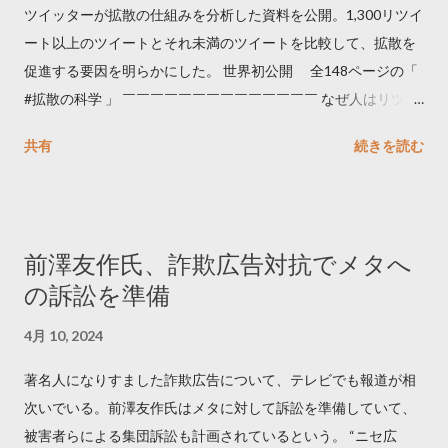
ツイッターが拡散の仕組みを分析した資料を公開。1,300リツイ
ート以上のツイートとそれ未満のツイートを比較して、拡散を
促進する要因を明らかにした。 世界初公開 全148ページの「
#拡散の科学 」 ￣￣￣￣￣￣￣￣￣￣￣￣￣￣ なぜ人はリツイ
ートするのか..🤔? 大量のツイートデータをもとに「バズ」を科
共有
続きを読む
学しました。 ー バズの目安は1300リツイート ー 人は16の熱量
でリツイートする ー 拡散を狙うなら深夜1時-5時 資料のダウン
ロードはこちら👇 — Twitter マーケティング (@TwitterMktgJP)
April 10, 2023 世界初公開｜「#拡散の科学」なぜ人はリツイー
前澤友作氏、詐欺広告対抗でメタへ
トするのか？ https://marketing.twitter.com/ja/insights/kakusan
の訴訟を準備
4月 10, 2024
著名人になりすました詐欺広告について、テレビでも報道が相
次いでいる。前澤友作氏はメタに対して訴訟を準備していて、
被害者らによる集団訴訟も計画されているという。 “ニセ広