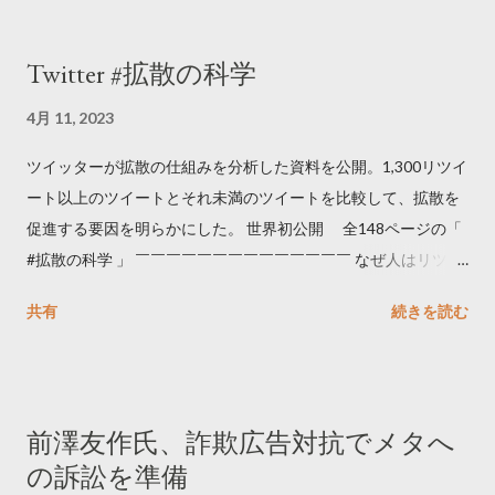
Twitter #拡散の科学
4月 11, 2023
ツイッターが拡散の仕組みを分析した資料を公開。1,300リツイ
ート以上のツイートとそれ未満のツイートを比較して、拡散を
促進する要因を明らかにした。 世界初公開 全148ページの「
#拡散の科学 」 ￣￣￣￣￣￣￣￣￣￣￣￣￣￣ なぜ人はリツイ
ートするのか..🤔? 大量のツイートデータをもとに「バズ」を科
共有
続きを読む
学しました。 ー バズの目安は1300リツイート ー 人は16の熱量
でリツイートする ー 拡散を狙うなら深夜1時-5時 資料のダウン
ロードはこちら👇 — Twitter マーケティング (@TwitterMktgJP)
April 10, 2023 世界初公開｜「#拡散の科学」なぜ人はリツイー
前澤友作氏、詐欺広告対抗でメタへ
トするのか？ https://marketing.twitter.com/ja/insights/kakusan
の訴訟を準備