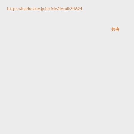
https://markezine.jp/article/detail/34624
共有