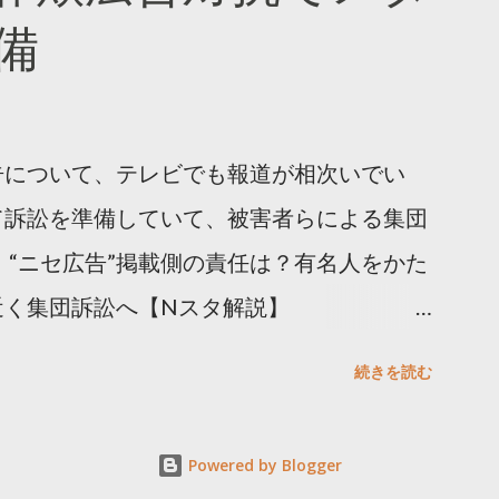
備
告について、テレビでも報道が相次いでい
て訴訟を準備していて、被害者らによる集団
 “ニセ広告”掲載側の責任は？有名人をかた
近く集団訴訟へ【Nスタ解説】
p/articles/-/1091835 なぜなくならない？SNS有名
続きを読む
ると…
s/html/20240406/k10014412551000.html 詐
Powered by Blogger
備 https://txbiz.tv-