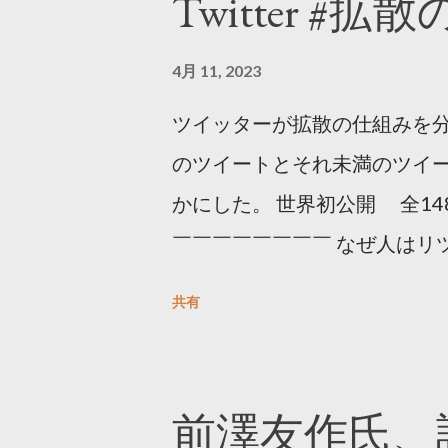
Twitter #拡
4月 11, 2023
ツイッターが拡散の仕組みを分
のツイートとそれ未満のツイ
かにした。 世界初公開 全14
￣￣￣￣￣￣￣￣ なぜ人はリツ
をもとに「バズ」を科学しました
共有
は16の熱量でリツイートする 
ンロードはこちら👇 — Twitter マ
10, 2023 世界初公開｜「
前澤友作氏、
https://marketing.twitter.com/