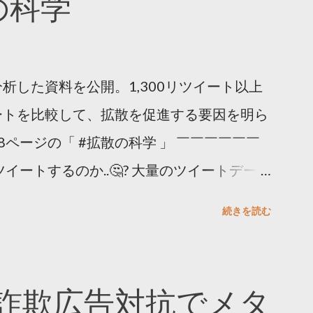
散の科学
析した資料を公開。1,300リツイート以上
ートを比較して、拡散を促進する要因を明ら
8ページの「 #拡散の科学 」 ￣￣￣￣￣￣
イートするのか..🤔? 大量のツイートデータ
。 ー バズの目安は1300リツイート ー 人
続きを読む
ー 拡散を狙うなら深夜1時-5時 資料のダウ
ーケティング (@TwitterMktgJP) April
#拡散の科学」なぜ人はリツイートするのか？
詐欺広告対抗でメタ
ja/insights/kakusan