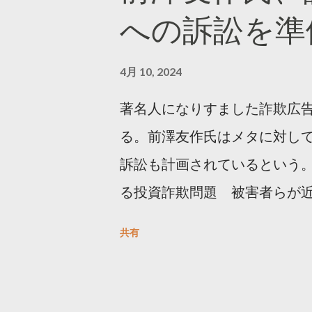
への訴訟を準
4月 10, 2024
著名人になりすました詐欺広
る。前澤友作氏はメタに対し
訴訟も計画されているという。
る投資詐欺問題 被害者らが
https://newsdig.tbs.co.j
共有
人なりすまし広告 クリックす
https://www3.nhk.or.jp/new
欺広告をめぐり… 前澤氏 メタを訴える準