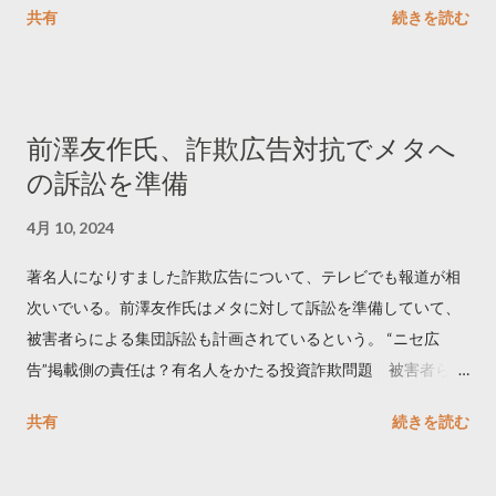
共有
続きを読む
学しました。 ー バズの目安は1300リツイート ー 人は16の熱量
でリツイートする ー 拡散を狙うなら深夜1時-5時 資料のダウン
ロードはこちら👇 — Twitter マーケティング (@TwitterMktgJP)
April 10, 2023 世界初公開｜「#拡散の科学」なぜ人はリツイー
前澤友作氏、詐欺広告対抗でメタへ
トするのか？ https://marketing.twitter.com/ja/insights/kakusan
の訴訟を準備
4月 10, 2024
著名人になりすました詐欺広告について、テレビでも報道が相
次いでいる。前澤友作氏はメタに対して訴訟を準備していて、
被害者らによる集団訴訟も計画されているという。 “ニセ広
告”掲載側の責任は？有名人をかたる投資詐欺問題 被害者らが
近く集団訴訟へ【Nスタ解説】
共有
続きを読む
https://newsdig.tbs.co.jp/articles/-/1091835 なぜなくならな
い？SNS有名人なりすまし広告 クリックすると…
https://www3.nhk.or.jp/news/html/20240406/k1001441255100