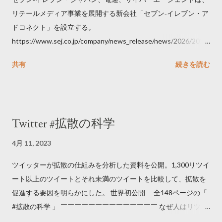
リテールメディア事業を展開する新会社「セブン‐イレブン・ア
ドコネクト」を設立する。
https://www.sej.co.jp/company/news_release/news/2026/2026
06111100.html
共有
続きを読む
Twitter #拡散の科学
4月 11, 2023
ツイッターが拡散の仕組みを分析した資料を公開。1,300リツイ
ート以上のツイートとそれ未満のツイートを比較して、拡散を
促進する要因を明らかにした。 世界初公開 全148ページの「
#拡散の科学 」 ￣￣￣￣￣￣￣￣￣￣￣￣￣￣ なぜ人はリツイ
ートするのか..🤔? 大量のツイートデータをもとに「バズ」を科