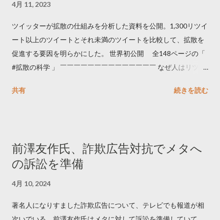
4月 11, 2023
ツイッターが拡散の仕組みを分析した資料を公開。1,300リツイ
ート以上のツイートとそれ未満のツイートを比較して、拡散を
促進する要因を明らかにした。 世界初公開 全148ページの「
#拡散の科学 」 ￣￣￣￣￣￣￣￣￣￣￣￣￣￣ なぜ人はリツイ
ートするのか..🤔? 大量のツイートデータをもとに「バズ」を科
共有
続きを読む
学しました。 ー バズの目安は1300リツイート ー 人は16の熱量
でリツイートする ー 拡散を狙うなら深夜1時-5時 資料のダウン
ロードはこちら👇 — Twitter マーケティング (@TwitterMktgJP)
April 10, 2023 世界初公開｜「#拡散の科学」なぜ人はリツイー
前澤友作氏、詐欺広告対抗でメタへ
トするのか？ https://marketing.twitter.com/ja/insights/kakusan
の訴訟を準備
4月 10, 2024
著名人になりすました詐欺広告について、テレビでも報道が相
次いでいる。前澤友作氏はメタに対して訴訟を準備していて、