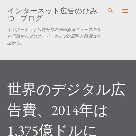
スキップしてメイン コンテンツに移動
インターネット広告のひみ
つ - ブログ
インターネット広告分野の価値あるニュースのみ
を記録するブログ。アーカイブの閲覧と検索は右
上から。
世界のデジタル広
告費、2014年は
1,375億ドルに