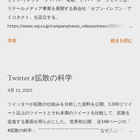
リテールメディア事業を展開する新会社「セブン‐イレブン・ア
ドコネクト」を設立する。
https://www.sej.co.jp/company/news_release/news/2026/2026
06111100.html
共有
続きを読む
Twitter #拡散の科学
4月 11, 2023
ツイッターが拡散の仕組みを分析した資料を公開。1,300リツイ
ート以上のツイートとそれ未満のツイートを比較して、拡散を
促進する要因を明らかにした。 世界初公開 全148ページの「
#拡散の科学 」 ￣￣￣￣￣￣￣￣￣￣￣￣￣￣ なぜ人はリツイ
ートするのか..🤔? 大量のツイートデータをもとに「バズ」を科