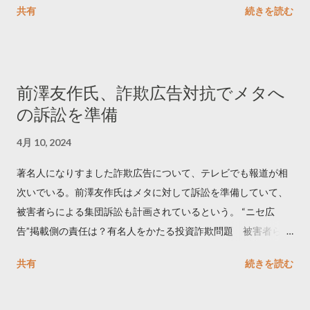
共有
続きを読む
学しました。 ー バズの目安は1300リツイート ー 人は16の熱量
でリツイートする ー 拡散を狙うなら深夜1時-5時 資料のダウン
ロードはこちら👇 — Twitter マーケティング (@TwitterMktgJP)
April 10, 2023 世界初公開｜「#拡散の科学」なぜ人はリツイー
前澤友作氏、詐欺広告対抗でメタへ
トするのか？ https://marketing.twitter.com/ja/insights/kakusan
の訴訟を準備
4月 10, 2024
著名人になりすました詐欺広告について、テレビでも報道が相
次いでいる。前澤友作氏はメタに対して訴訟を準備していて、
被害者らによる集団訴訟も計画されているという。 “ニセ広
告”掲載側の責任は？有名人をかたる投資詐欺問題 被害者らが
近く集団訴訟へ【Nスタ解説】
共有
続きを読む
https://newsdig.tbs.co.jp/articles/-/1091835 なぜなくならな
い？SNS有名人なりすまし広告 クリックすると…
https://www3.nhk.or.jp/news/html/20240406/k1001441255100