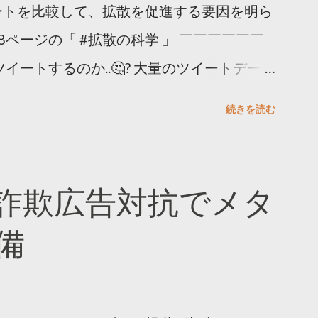
ートを比較して、拡散を促進する要因を明ら
8ページの「 #拡散の科学 」 ￣￣￣￣￣￣
イートするのか..🤔? 大量のツイートデータ
。 ー バズの目安は1300リツイート ー 人
続きを読む
ー 拡散を狙うなら深夜1時-5時 資料のダウ
ーケティング (@TwitterMktgJP) April
#拡散の科学」なぜ人はリツイートするのか？
詐欺広告対抗でメタ
ja/insights/kakusan
備