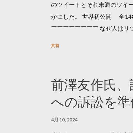
のツイートとそれ未満のツイ
かにした。 世界初公開 全14
￣￣￣￣￣￣￣￣ なぜ人はリツ
をもとに「バズ」を科学しました
共有
は16の熱量でリツイートする 
ンロードはこちら👇 — Twitter マ
10, 2023 世界初公開｜「
前澤友作氏、
https://marketing.twitter.com/
への訴訟を準
4月 10, 2024