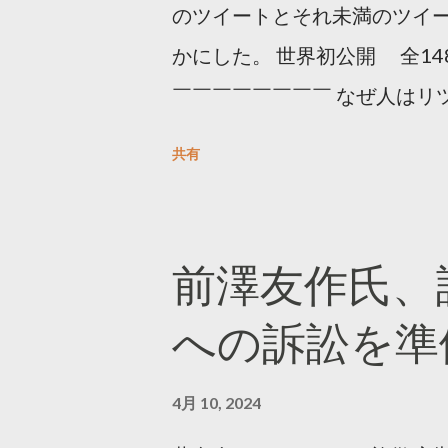
のツイートとそれ未満のツイ
かにした。 世界初公開 全14
￣￣￣￣￣￣￣￣ なぜ人はリツ
をもとに「バズ」を科学しました
共有
は16の熱量でリツイートする 
ンロードはこちら👇 — Twitter マ
10, 2023 世界初公開｜「
前澤友作氏、
https://marketing.twitter.com/
への訴訟を準
4月 10, 2024