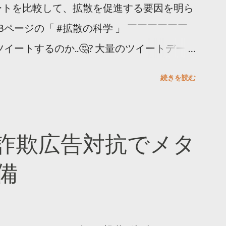
ートを比較して、拡散を促進する要因を明ら
8ページの「 #拡散の科学 」 ￣￣￣￣￣￣
イートするのか..🤔? 大量のツイートデータ
。 ー バズの目安は1300リツイート ー 人
続きを読む
ー 拡散を狙うなら深夜1時-5時 資料のダウ
ーケティング (@TwitterMktgJP) April
#拡散の科学」なぜ人はリツイートするのか？
詐欺広告対抗でメタ
ja/insights/kakusan
備