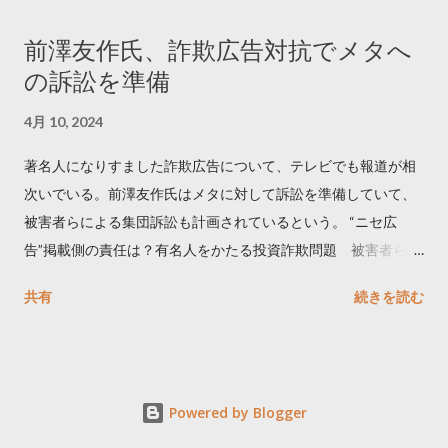
April 10, 2023 世界初公開｜「#拡散の科学」なぜ人はリツイー
前澤友作氏、詐欺広告対抗でメタへ
トするのか？ https://marketing.twitter.com/ja/insights/kakusan
の訴訟を準備
4月 10, 2024
著名人になりすました詐欺広告について、テレビでも報道が相
次いでいる。前澤友作氏はメタに対して訴訟を準備していて、
被害者らによる集団訴訟も計画されているという。 “ニセ広
告”掲載側の責任は？有名人をかたる投資詐欺問題 被害者らが
近く集団訴訟へ【Nスタ解説】
共有
続きを読む
https://newsdig.tbs.co.jp/articles/-/1091835 なぜなくならな
い？SNS有名人なりすまし広告 クリックすると…
https://www3.nhk.or.jp/news/html/20240406/k1001441255100
0.html 詐欺広告をめぐり… 前澤氏 メタを訴える準備
Powered by Blogger
https://txbiz.tv-tokyo.co.jp/wbs/newsl/post_294057 【独自】著
名人かたり…SNS型投資詐欺 被害者「すごく巧妙だった」 タ