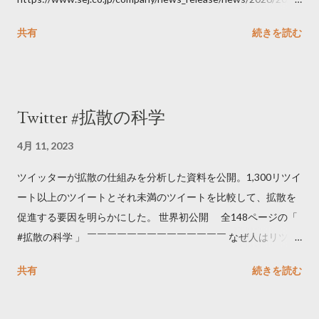
06111100.html
共有
続きを読む
Twitter #拡散の科学
4月 11, 2023
ツイッターが拡散の仕組みを分析した資料を公開。1,300リツイ
ート以上のツイートとそれ未満のツイートを比較して、拡散を
促進する要因を明らかにした。 世界初公開 全148ページの「
#拡散の科学 」 ￣￣￣￣￣￣￣￣￣￣￣￣￣￣ なぜ人はリツイ
ートするのか..🤔? 大量のツイートデータをもとに「バズ」を科
共有
続きを読む
学しました。 ー バズの目安は1300リツイート ー 人は16の熱量
でリツイートする ー 拡散を狙うなら深夜1時-5時 資料のダウン
ロードはこちら👇 — Twitter マーケティング (@TwitterMktgJP)