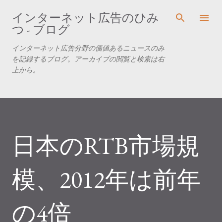
スキップしてメイン コンテンツに移動
インターネット広告のひみ
つ - ブログ
インターネット広告分野の価値あるニュースのみ
を記録するブログ。アーカイブの閲覧と検索は右
上から。
日本のRTB市場規
模、2012年は前年
の4倍