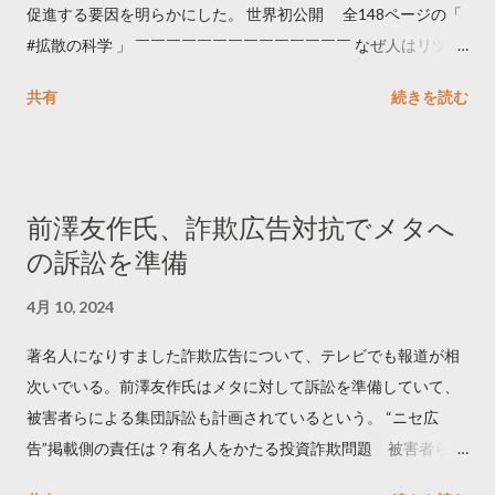
促進する要因を明らかにした。 世界初公開 全148ページの「
#拡散の科学 」 ￣￣￣￣￣￣￣￣￣￣￣￣￣￣ なぜ人はリツイ
ートするのか..🤔? 大量のツイートデータをもとに「バズ」を科
共有
続きを読む
学しました。 ー バズの目安は1300リツイート ー 人は16の熱量
でリツイートする ー 拡散を狙うなら深夜1時-5時 資料のダウン
ロードはこちら👇 — Twitter マーケティング (@TwitterMktgJP)
April 10, 2023 世界初公開｜「#拡散の科学」なぜ人はリツイー
前澤友作氏、詐欺広告対抗でメタへ
トするのか？ https://marketing.twitter.com/ja/insights/kakusan
の訴訟を準備
4月 10, 2024
著名人になりすました詐欺広告について、テレビでも報道が相
次いでいる。前澤友作氏はメタに対して訴訟を準備していて、
被害者らによる集団訴訟も計画されているという。 “ニセ広
告”掲載側の責任は？有名人をかたる投資詐欺問題 被害者らが
近く集団訴訟へ【Nスタ解説】