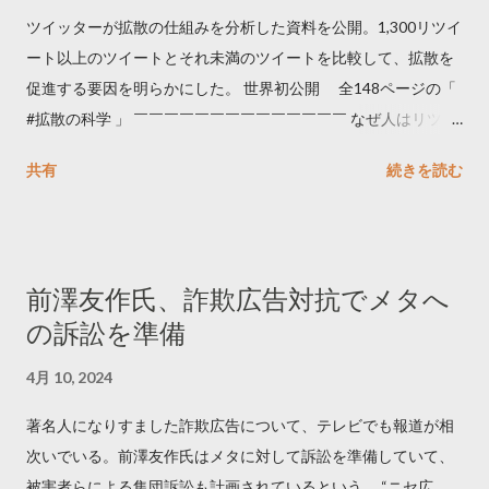
ツイッターが拡散の仕組みを分析した資料を公開。1,300リツイ
ート以上のツイートとそれ未満のツイートを比較して、拡散を
促進する要因を明らかにした。 世界初公開 全148ページの「
#拡散の科学 」 ￣￣￣￣￣￣￣￣￣￣￣￣￣￣ なぜ人はリツイ
ートするのか..🤔? 大量のツイートデータをもとに「バズ」を科
共有
続きを読む
学しました。 ー バズの目安は1300リツイート ー 人は16の熱量
でリツイートする ー 拡散を狙うなら深夜1時-5時 資料のダウン
ロードはこちら👇 — Twitter マーケティング (@TwitterMktgJP)
April 10, 2023 世界初公開｜「#拡散の科学」なぜ人はリツイー
前澤友作氏、詐欺広告対抗でメタへ
トするのか？ https://marketing.twitter.com/ja/insights/kakusan
の訴訟を準備
4月 10, 2024
著名人になりすました詐欺広告について、テレビでも報道が相
次いでいる。前澤友作氏はメタに対して訴訟を準備していて、
被害者らによる集団訴訟も計画されているという。 “ニセ広