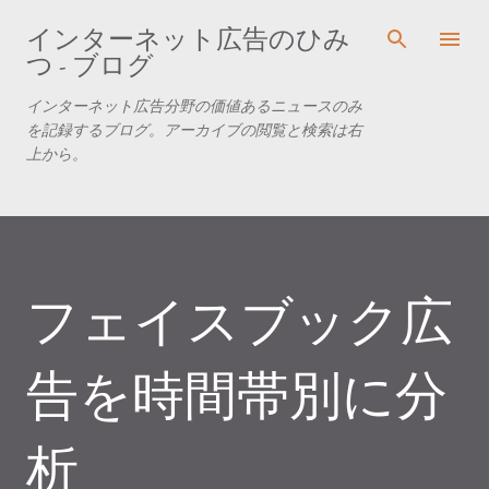
スキップしてメイン コンテンツに移動
インターネット広告のひみ
つ - ブログ
インターネット広告分野の価値あるニュースのみ
を記録するブログ。アーカイブの閲覧と検索は右
上から。
フェイスブック広
告を時間帯別に分
析