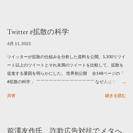
Twitter #拡散の科学
4月 11, 2023
ツイッターが拡散の仕組みを分析した資料を公開。1,300リツイ
ート以上のツイートとそれ未満のツイートを比較して、拡散を
促進する要因を明らかにした。 世界初公開 全148ページの「
#拡散の科学 」 ￣￣￣￣￣￣￣￣￣￣￣￣￣￣ なぜ人はリツイ
ートするのか..🤔? 大量のツイートデータをもとに「バズ」を科
共有
続きを読む
学しました。 ー バズの目安は1300リツイート ー 人は16の熱量
でリツイートする ー 拡散を狙うなら深夜1時-5時 資料のダウン
ロードはこちら👇 — Twitter マーケティング (@TwitterMktgJP)
April 10, 2023 世界初公開｜「#拡散の科学」なぜ人はリツイー
前澤友作氏、詐欺広告対抗でメタへ
トするのか？ https://marketing.twitter.com/ja/insights/kakusan