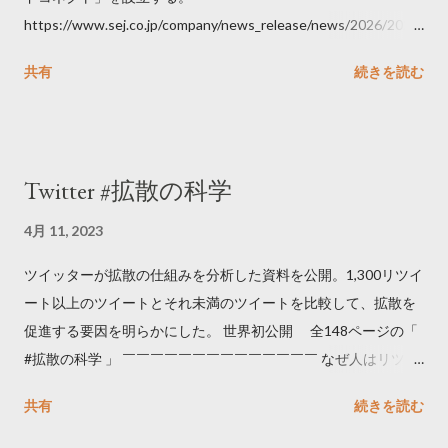
https://www.sej.co.jp/company/news_release/news/2026/2026
06111100.html
共有
続きを読む
Twitter #拡散の科学
4月 11, 2023
ツイッターが拡散の仕組みを分析した資料を公開。1,300リツイ
ート以上のツイートとそれ未満のツイートを比較して、拡散を
促進する要因を明らかにした。 世界初公開 全148ページの「
#拡散の科学 」 ￣￣￣￣￣￣￣￣￣￣￣￣￣￣ なぜ人はリツイ
ートするのか..🤔? 大量のツイートデータをもとに「バズ」を科
共有
続きを読む
学しました。 ー バズの目安は1300リツイート ー 人は16の熱量
でリツイートする ー 拡散を狙うなら深夜1時-5時 資料のダウン