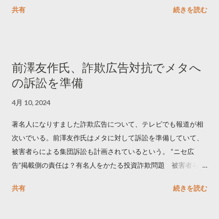
ートするのか..🤔? 大量のツイートデータをもとに「バズ」を科
共有
続きを読む
学しました。 ー バズの目安は1300リツイート ー 人は16の熱量
でリツイートする ー 拡散を狙うなら深夜1時-5時 資料のダウン
ロードはこちら👇 — Twitter マーケティング (@TwitterMktgJP)
April 10, 2023 世界初公開｜「#拡散の科学」なぜ人はリツイー
前澤友作氏、詐欺広告対抗でメタへ
トするのか？ https://marketing.twitter.com/ja/insights/kakusan
の訴訟を準備
4月 10, 2024
著名人になりすました詐欺広告について、テレビでも報道が相
次いでいる。前澤友作氏はメタに対して訴訟を準備していて、
被害者らによる集団訴訟も計画されているという。 “ニセ広
告”掲載側の責任は？有名人をかたる投資詐欺問題 被害者らが
近く集団訴訟へ【Nスタ解説】
共有
続きを読む
https://newsdig.tbs.co.jp/articles/-/1091835 なぜなくならな
い？SNS有名人なりすまし広告 クリックすると…