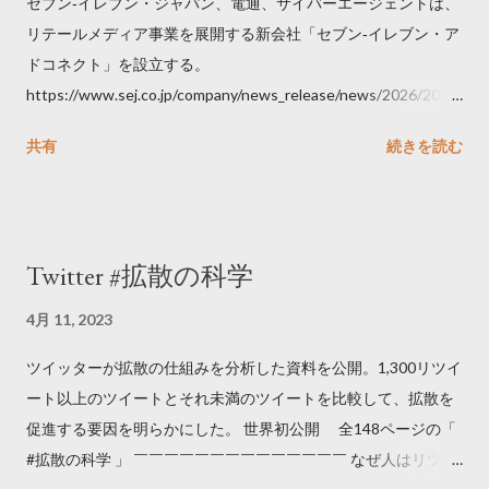
セブン‐イレブン・ジャパン、電通、サイバーエージェントは、
リテールメディア事業を展開する新会社「セブン‐イレブン・ア
ドコネクト」を設立する。
https://www.sej.co.jp/company/news_release/news/2026/2026
06111100.html
共有
続きを読む
Twitter #拡散の科学
4月 11, 2023
ツイッターが拡散の仕組みを分析した資料を公開。1,300リツイ
ート以上のツイートとそれ未満のツイートを比較して、拡散を
促進する要因を明らかにした。 世界初公開 全148ページの「
#拡散の科学 」 ￣￣￣￣￣￣￣￣￣￣￣￣￣￣ なぜ人はリツイ