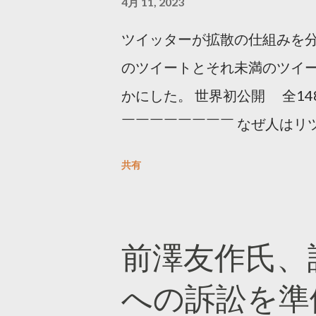
4月 11, 2023
ツイッターが拡散の仕組みを分
のツイートとそれ未満のツイ
かにした。 世界初公開 全14
￣￣￣￣￣￣￣￣ なぜ人はリツ
をもとに「バズ」を科学しました
共有
は16の熱量でリツイートする 
ンロードはこちら👇 — Twitter マ
10, 2023 世界初公開｜「
前澤友作氏、
https://marketing.twitter.com/
への訴訟を準