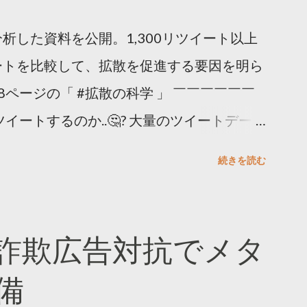
析した資料を公開。1,300リツイート以上
ートを比較して、拡散を促進する要因を明ら
8ページの「 #拡散の科学 」 ￣￣￣￣￣￣
イートするのか..🤔? 大量のツイートデータ
。 ー バズの目安は1300リツイート ー 人
続きを読む
ー 拡散を狙うなら深夜1時-5時 資料のダウ
ーケティング (@TwitterMktgJP) April
#拡散の科学」なぜ人はリツイートするのか？
詐欺広告対抗でメタ
ja/insights/kakusan
備