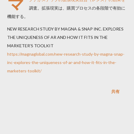
マ
調査。拡張現実は、購買プロセスの各段階で有効に
機能する。
NEW RESEARCH STUDY BY MAGNA & SNAP INC. EXPLORES
THE UNIQUENESS OF AR AND HOW IT FITS IN THE
MARKETER’S TOOLKIT
https://magnaglobal.com/new-research-study-by-magna-snap-
inc-explores-the-uniqueness-of-ar-and-how-it-fits-in-the-
marketers-toolkit/
共有