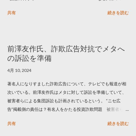
ートするのか..🤔? 大量のツイートデータをもとに「バズ」を科
共有
続きを読む
学しました。 ー バズの目安は1300リツイート ー 人は16の熱量
でリツイートする ー 拡散を狙うなら深夜1時-5時 資料のダウン
ロードはこちら👇 — Twitter マーケティング (@TwitterMktgJP)
April 10, 2023 世界初公開｜「#拡散の科学」なぜ人はリツイー
前澤友作氏、詐欺広告対抗でメタへ
トするのか？ https://marketing.twitter.com/ja/insights/kakusan
の訴訟を準備
4月 10, 2024
著名人になりすました詐欺広告について、テレビでも報道が相
次いでいる。前澤友作氏はメタに対して訴訟を準備していて、
被害者らによる集団訴訟も計画されているという。 “ニセ広
告”掲載側の責任は？有名人をかたる投資詐欺問題 被害者らが
近く集団訴訟へ【Nスタ解説】
共有
続きを読む
https://newsdig.tbs.co.jp/articles/-/1091835 なぜなくならな
い？SNS有名人なりすまし広告 クリックすると…