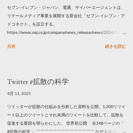
セブン‐イレブン・ジャパン、電通、サイバーエージェントは、
リテールメディア事業を展開する新会社「セブン‐イレブン・ア
ドコネクト」を設立する。
https://www.sej.co.jp/company/news_release/news/2026/2026
06111100.html
共有
続きを読む
Twitter #拡散の科学
4月 11, 2023
ツイッターが拡散の仕組みを分析した資料を公開。1,300リツイ
ート以上のツイートとそれ未満のツイートを比較して、拡散を
促進する要因を明らかにした。 世界初公開 全148ページの「
#拡散の科学 」 ￣￣￣￣￣￣￣￣￣￣￣￣￣￣ なぜ人はリツイ